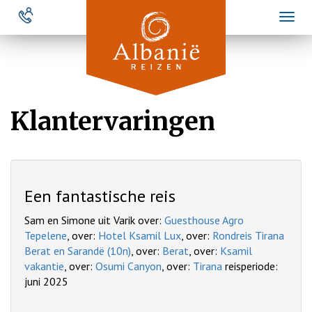
Overslaan
Toggl
en
naviga
naar
de
inhoud
gaan
Klantervaringen
Een fantastische reis
Sam en Simone uit Varik over:
Guesthouse Agro
Tepelene
, over:
Hotel Ksamil Lux
, over:
Rondreis Tirana
Berat en Sarandë (10n)
, over:
Berat
, over:
Ksamil
vakantie
, over:
Osumi Canyon
, over:
Tirana
reisperiode:
juni 2025