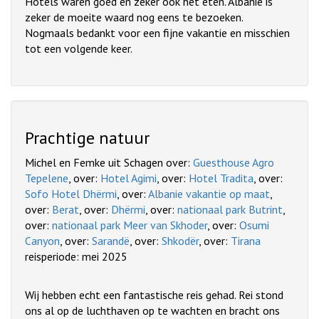
Hotels waren goed en zeker ook het eten. Albanie is
zeker de moeite waard nog eens te bezoeken.
Nogmaals bedankt voor een fijne vakantie en misschien
tot een volgende keer.
Prachtige natuur
Michel en Femke uit Schagen over:
Guesthouse Agro
Tepelene
, over:
Hotel Agimi
, over:
Hotel Tradita
, over:
Sofo Hotel Dhërmi
, over:
Albanie vakantie op maat
,
over:
Berat
, over:
Dhërmi
, over:
nationaal park Butrint
,
over:
nationaal park Meer van Skhoder
, over:
Osumi
Canyon
, over:
Sarandë
, over:
Shkodër
, over:
Tirana
reisperiode: mei 2025
Wij hebben echt een fantastische reis gehad. Rei stond
ons al op de luchthaven op te wachten en bracht ons