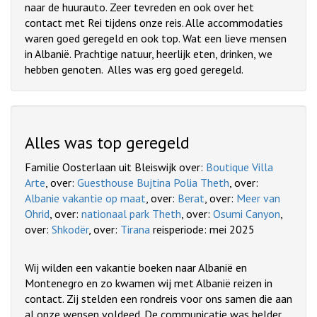
naar de huurauto. Zeer tevreden en ook over het
contact met Rei tijdens onze reis. Alle accommodaties
waren goed geregeld en ook top. Wat een lieve mensen
in Albanië. Prachtige natuur, heerlijk eten, drinken, we
hebben genoten. Alles was erg goed geregeld.
Alles was top geregeld
Familie Oosterlaan uit Bleiswijk over:
Boutique Villa
Arte
, over:
Guesthouse Bujtina Polia Theth
, over:
Albanie vakantie op maat
, over:
Berat
, over:
Meer van
Ohrid
, over:
nationaal park Theth
, over:
Osumi Canyon
,
over:
Shkodër
, over:
Tirana
reisperiode: mei 2025
Wij wilden een vakantie boeken naar Albanië en
Montenegro en zo kwamen wij met Albanië reizen in
contact. Zij stelden een rondreis voor ons samen die aan
al onze wensen voldeed. De communicatie was helder