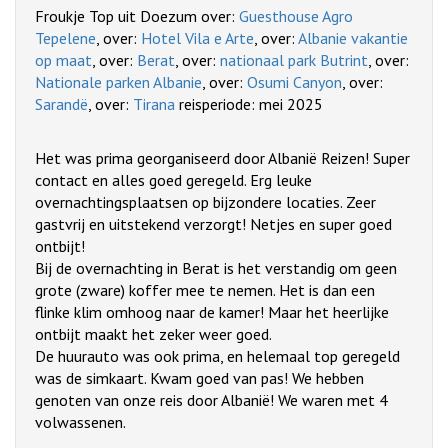
Froukje Top uit Doezum over:
Guesthouse Agro
Tepelene
, over:
Hotel Vila e Arte
, over:
Albanie vakantie
op maat
, over:
Berat
, over:
nationaal park Butrint
, over:
Nationale parken Albanie
, over:
Osumi Canyon
, over:
Sarandë
, over:
Tirana
reisperiode: mei 2025
Het was prima georganiseerd door Albanië Reizen! Super
contact en alles goed geregeld. Erg leuke
overnachtingsplaatsen op bijzondere locaties. Zeer
gastvrij en uitstekend verzorgt! Netjes en super goed
ontbijt!
Bij de overnachting in Berat is het verstandig om geen
grote (zware) koffer mee te nemen. Het is dan een
flinke klim omhoog naar de kamer! Maar het heerlijke
ontbijt maakt het zeker weer goed.
De huurauto was ook prima, en helemaal top geregeld
was de simkaart. Kwam goed van pas! We hebben
genoten van onze reis door Albanië! We waren met 4
volwassenen.