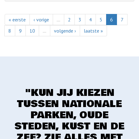
« eerste
‹ vorige
…
2
3
4
5
6
7
8
9
10
…
volgende ›
laatste »
"KUN JIJ KIEZEN
TUSSEN NATIONALE
PARKEN, OUDE
STEDEN, KUST EN DE
ZEE? ZIE ALLES MET