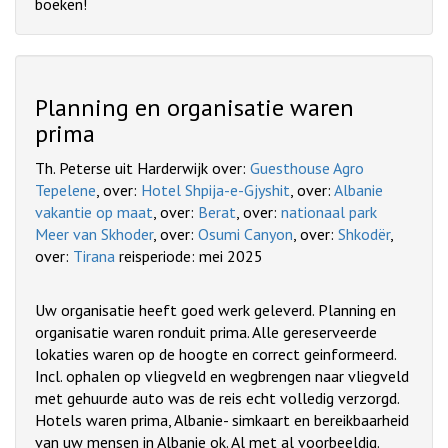
boeken!
Planning en organisatie waren
prima
Th. Peterse uit Harderwijk over:
Guesthouse Agro
Tepelene
, over:
Hotel Shpija-e-Gjyshit
, over:
Albanie
vakantie op maat
, over:
Berat
, over:
nationaal park
Meer van Skhoder
, over:
Osumi Canyon
, over:
Shkodër
,
over:
Tirana
reisperiode: mei 2025
Uw organisatie heeft goed werk geleverd. Planning en
organisatie waren ronduit prima. Alle gereserveerde
lokaties waren op de hoogte en correct geinformeerd.
Incl. ophalen op vliegveld en wegbrengen naar vliegveld
met gehuurde auto was de reis echt volledig verzorgd.
Hotels waren prima, Albanie- simkaart en bereikbaarheid
van uw mensen in Albanie ok. Al met al voorbeeldig.