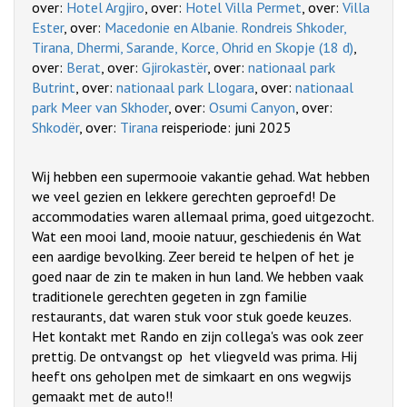
over:
Hotel Argjiro
, over:
Hotel Villa Permet
, over:
Villa
Ester
, over:
Macedonie en Albanie. Rondreis Shkoder,
Tirana, Dhermi, Sarande, Korce, Ohrid en Skopje (18 d)
,
over:
Berat
, over:
Gjirokastër
, over:
nationaal park
Butrint
, over:
nationaal park Llogara
, over:
nationaal
park Meer van Skhoder
, over:
Osumi Canyon
, over:
Shkodër
, over:
Tirana
reisperiode: juni 2025
Wij hebben een supermooie vakantie gehad. Wat hebben
we veel gezien en lekkere gerechten geproefd! De
accommodaties waren allemaal prima, goed uitgezocht.
Wat een mooi land, mooie natuur, geschiedenis én Wat
een aardige bevolking. Zeer bereid te helpen of het je
goed naar de zin te maken in hun land. We hebben vaak
traditionele gerechten gegeten in zgn familie
restaurants, dat waren stuk voor stuk goede keuzes.
Het kontakt met Rando en zijn collega's was ook zeer
prettig. De ontvangst op het vliegveld was prima. Hij
heeft ons geholpen met de simkaart en ons wegwijs
gemaakt met de auto!!