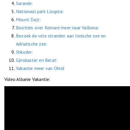
Sarande:
Nationaal park Llogora:
Mount Dajt:
Bootreis over Komani meer naar Valbona:
Bezoek de vele stranden aan Ionische zee en
Adriatische zee:
Shkoder:
Gjirokaster en Berat:
Vakantie meer van Ohrid
Video Albanie Vakantie: