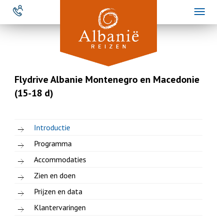
Overslaan
Toggl
en
naviga
naar
de
inhoud
gaan
Flydrive Albanie Montenegro en Macedonie
(15-18 d)
Introductie
Programma
Accommodaties
Zien en doen
Prijzen en data
Klantervaringen