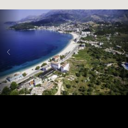
Strand
Albanië
nabij