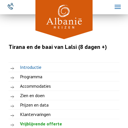
Overslaan
Toggl
en
naviga
naar
de
inhoud
gaan
Tirana en de baai van Lalsi (8 dagen +)
Introductie
Programma
Accommodaties
Zien en doen
Prijzen en data
Klantervaringen
Vrijblijvende offerte