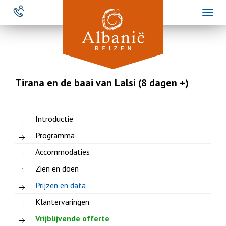
Overslaan
Toggl
en
naviga
naar
de
inhoud
gaan
Tirana en de baai van Lalsi (8 dagen +)
Introductie
Programma
Accommodaties
Zien en doen
Prijzen en data
Klantervaringen
Vrijblijvende offerte