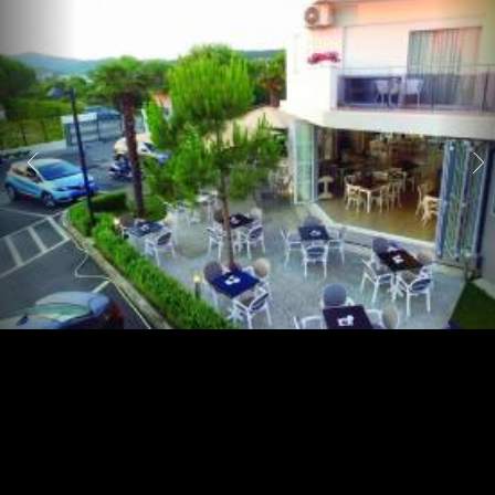
Strand
Albanië
nabij
Durres
Albanië