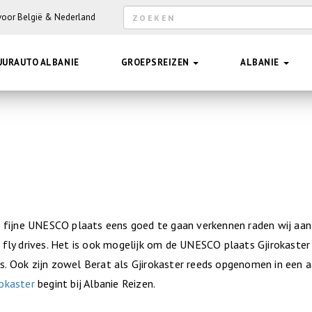
Zoekveld
 voor België & Nederland
Hee
UURAUTO ALBANIE
GROEPSREIZEN
ALBANIE
e fijne UNESCO plaats eens goed te gaan verkennen raden wij aa
fly drives. Het is ook mogelijk om de UNESCO plaats Gjirokaster
es. Ook zijn zowel Berat als Gjirokaster reeds opgenomen in een 
rokaster
begint bij Albanie Reizen.