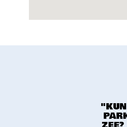
"KUN
PARK
ZEE?