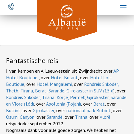
Overslaan
Toggl
en
naviga
naar
de
inhoud
gaan
Fantastische reis
I. van Kempen en A. Leeuwestein uit Zwijndrecht over
AP
Hotel Boutique
, over
Hotel Brilant
, over
Hotel Lot-
Boutique
, over
Hotel Mangalemi
, over
Rondreis Shkoder,
Theth, Tirana, Berat, Sarande, Gjirokaster in SUV (15 d)
, over
Rondreis Shkodër, Tirana, Korçë, Permet, Gjirokaster, Sarandë
en Vlorë (16d)
, over
Apollonia (Pojani)
, over
Berat
, over
Butrint
, over
Gjirokastër
, over
nationaal park Butrint
, over
Osumi Canyon
, over
Sarandë
, over
Tirana
, over
Vlorë
reisperiode: september 2022
Nogmaals dank voor alle goede zorgen. We hebben het