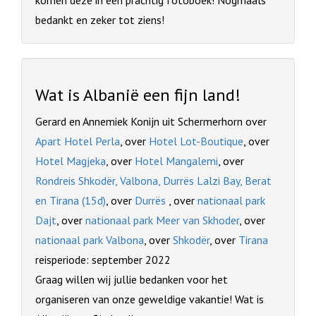
komen deze in een prachtig fotoboek! Nogmaals
bedankt en zeker tot ziens!
Wat is Albanië een fijn land!
Gerard en Annemiek Konijn uit Schermerhorn over
Apart Hotel Perla
, over
Hotel Lot-Boutique
, over
Hotel Magjeka
, over
Hotel Mangalemi
, over
Rondreis Shkodër, Valbona, Durrës Lalzi Bay, Berat
en Tirana (15d)
, over
Durrës
, over
nationaal park
Dajt
, over
nationaal park Meer van Skhoder
, over
nationaal park Valbona
, over
Shkodër
, over
Tirana
reisperiode: september 2022
Graag willen wij jullie bedanken voor het
organiseren van onze geweldige vakantie! Wat is