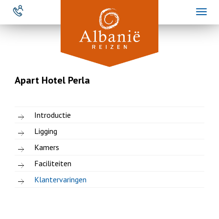
Overslaan
Toggl
en
naviga
naar
de
inhoud
gaan
Apart Hotel Perla
Introductie
Ligging
Kamers
Faciliteiten
Klantervaringen