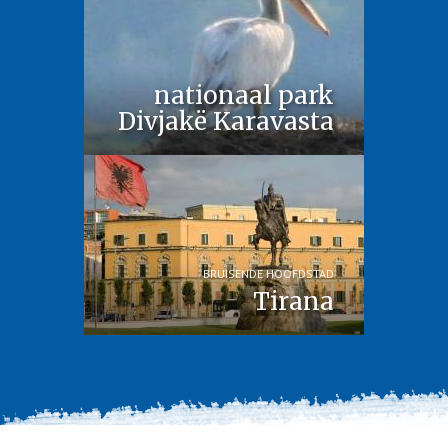
nationaal park
Divjakë Karavasta
BRUISENDE HOOFDSTAD
Tirana