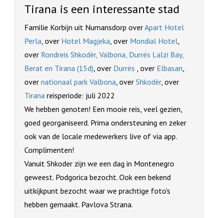
Tirana is een interessante stad
Familie Korbijn uit Numansdorp over
Apart Hotel
Perla
, over
Hotel Magjeka
, over
Mondial Hotel
,
over
Rondreis Shkodër, Valbona, Durrës Lalzi Bay,
Berat en Tirana (15d)
, over
Durrës
, over
Elbasan
,
over
nationaal park Valbona
, over
Shkodër
, over
Tirana
reisperiode: juli 2022
We hebben genoten! Een mooie reis, veel gezien,
goed georganiseerd. Prima ondersteuning en zeker
ook van de locale medewerkers live of via app.
Complimenten!
Vanuit Shkoder zijn we een dag in Montenegro
geweest. Podgorica bezocht. Ook een bekend
uitkijkpunt bezocht waar we prachtige foto's
hebben gemaakt. Pavlova Strana.