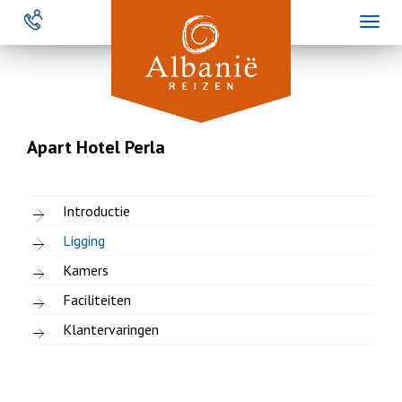
Overslaan
Toggl
en
naviga
naar
de
inhoud
gaan
Apart Hotel Perla
Introductie
Ligging
Kamers
Faciliteiten
Klantervaringen