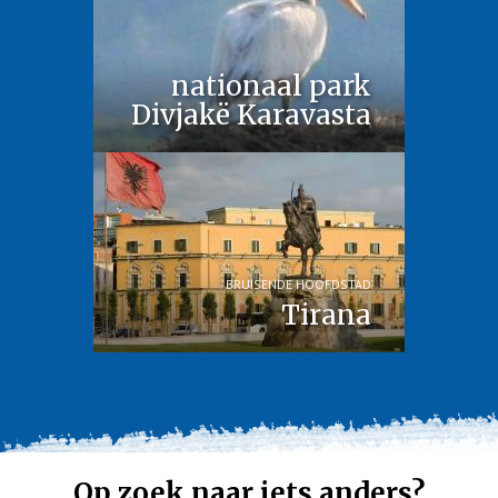
nationaal park
Divjakë Karavasta
BRUISENDE HOOFDSTAD
Tirana
Op zoek naar iets anders?