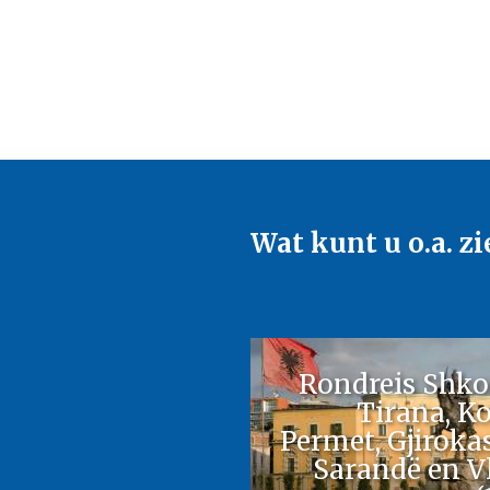
Wat kunt u o.a. zi
Rondreis Shko
Tirana, Ko
Permet, Gjirokas
Sarandë en V