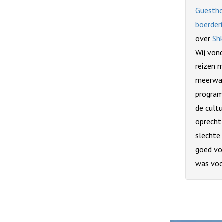
Guestho
boerderi
over
Sh
Wij von
reizen m
meerwaa
programm
de cultu
oprecht 
slechte
goed vol
was voo