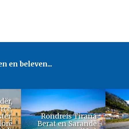
en en beleven...
dër,
rçë,
ter,
Rondreis Tirana
lorë
Berat en Sarandë