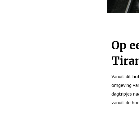
Op ee
Tira
Vanuit dit ho
omgeving van 
dagtripjes na
vanuit de ho