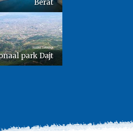
Berat
NABIJ TIRANA
onaal park Dajt