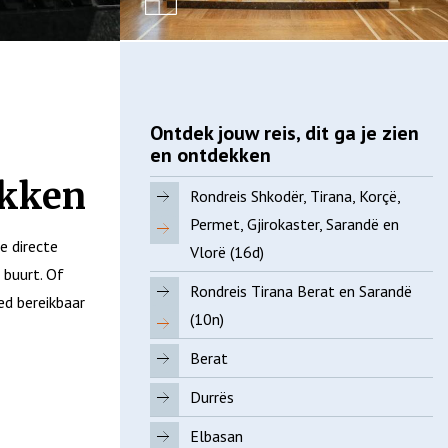
Ontdek jouw reis, dit ga je zien
en ontdekken
ekken
Rondreis Shkodër, Tirana, Korçë,
Permet, Gjirokaster, Sarandë en
e directe
Vlorë (16d)
 buurt. Of
Rondreis Tirana Berat en Sarandë
ed bereikbaar
(10n)
Berat
Durrës
Elbasan