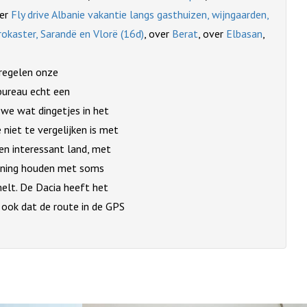
ver
Fly drive Albanie vakantie langs gasthuizen, wijngaarden,
rokaster, Sarandë en Vlorë (16d)
, over
Berat
, over
Elbasan
,
 regelen onze
 bureau echt een
we wat dingetjes in het
niet te vergelijken is met
 en interessant land, met
ekening houden met soms
lt. De Dacia heeft het
 ook dat de route in de GPS