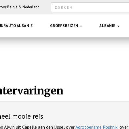
Zoekveld
 voor België & Nederland
Hee
UURAUTO ALBANIE
GROEPSREIZEN
ALBANIE
ntervaringen
eel mooie reis
n Alwin uit Capelle aan den IJssel over
Agrotoerisme Roshnik
, over