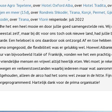
use Agro Tepelene
, over
Hotel Oxford Alba
, over
Hotel Tradita
, o
jen en meer (15d)
, over
Rondreis Shkodër, Tirana, Korçë, Permet, Gji
kodër
, over
Tirana
, over
Vlorë
reisperiode: juli 2022
dhe het een heel mooie en door jullie goed samengestelde reis. Wij
eestal zelf, maar bij dit voor ons toch ook nieuwe land, had jullie
rde. Een heleboel is ons daardoor ook ontzorgd. Af en toe hebben 
a omgegooid, die flexibiliteit was er gelukkig wel. Hoewel Albanie 
ur van bijvoorbeeld Italië of Frankrijk, vonden we het een prachtig
vriendelijke mensen en vrijwel altijd heerlijk eten. Wel moet je r
 wegen en verkeerstoestanden waarbij iedereen maar wat aanromme
gehouden, alleen de airco had het soms wel zwaar in de hitte. Fijn
rgeprogrammeerd. Hartelijk dank voor de prima organisatie!