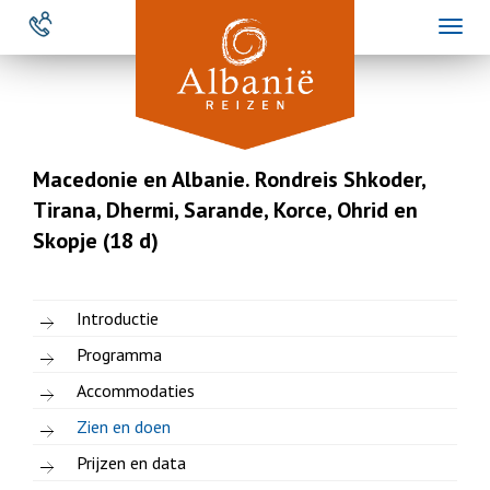
Overslaan
Toggl
en
naviga
naar
de
inhoud
gaan
Macedonie en Albanie. Rondreis Shkoder,
Tirana, Dhermi, Sarande, Korce, Ohrid en
Skopje (18 d)
Introductie
Programma
Accommodaties
Zien en doen
Prijzen en data