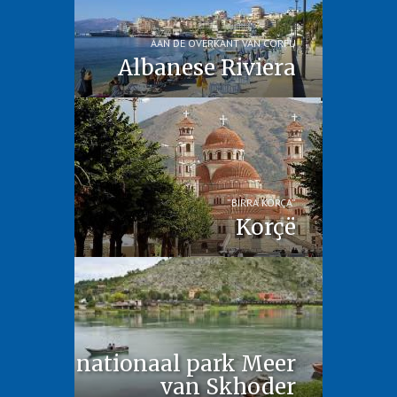
AAN DE OVERKANT VAN CORFU
Albanese Riviera
”BIRRA KORÇA”
Korçë
nationaal park Meer
van Skhoder