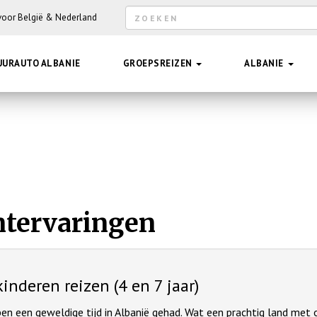
Zoekveld
 voor België & Nederland
Hee
UURAUTO ALBANIE
GROEPSREIZEN
ALBANIE
ntervaringen
inderen reizen (4 en 7 jaar)
en een geweldige tijd in Albanië gehad. Wat een prachtig land met