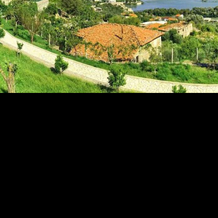
ische
ants