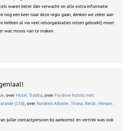
otels waren beter dan verwacht en alle extra informatie
we nog een keer naar deze regio gaan, denken we zeker aan
 we hebben al via veel reisorganisaties reizen geboekt) moet
 er wat moois van te maken.
geniaal!
ue
, over
Hotel Tradita
, over
Fly drive hotels met
Sarande (15d)
, over
Rondreis Albanie, Tirana, Berat, Himare,
van jullie contactpersoon bij aankomst en vertrek was ook