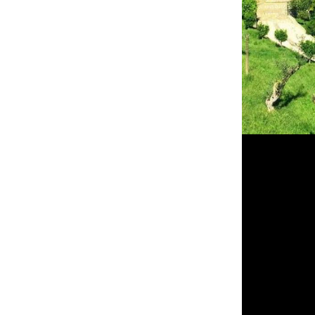
vegetar
restaur
Albanie