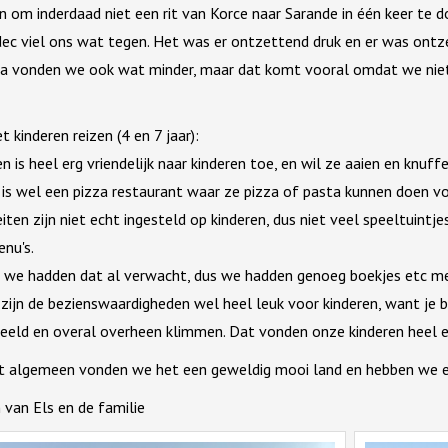
 om inderdaad niet een rit van Korce naar Sarande in één keer te d
dec viel ons wat tegen. Het was er ontzettend druk en er was ontze
da vonden we ook wat minder, maar dat komt vooral omdat we niet 
 kinderen reizen (4 en 7 jaar):
en is heel erg vriendelijk naar kinderen toe, en wil ze aaien en knuffe
 is wel een pizza restaurant waar ze pizza of pasta kunnen doen vo
teiten zijn niet echt ingesteld op kinderen, dus niet veel speeltuint
nu's.
r, we hadden dat al verwacht, dus we hadden genoeg boekjes etc
 zijn de bezienswaardigheden wel heel leuk voor kinderen, want je be
beeld en overal overheen klimmen. Dat vonden onze kinderen heel e
t algemeen vonden we het een geweldig mooi land en hebben we e
 van Els en de familie