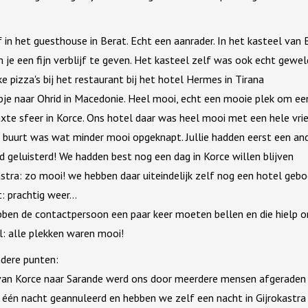
jf in het guesthouse in Berat. Echt een aanrader. In het kasteel van 
je een fijn verblijf te geven. Het kasteel zelf was ook echt gewel
jke pizza's bij het restaurant bij het hotel Hermes in Tirana
apje naar Ohrid in Macedonie. Heel mooi, echt een mooie plek om e
axte sfeer in Korce. Ons hotel daar was heel mooi met een hele vrie
 buurt was wat minder mooi opgeknapt. Jullie hadden eerst een and
ad geluisterd! We hadden best nog een dag in Korce willen blijven
astra: zo mooi! we hebben daar uiteindelijk zelf nog een hotel geb
t: prachtig weer...
bben de contactpersoon een paar keer moeten bellen en die hielp o
: alle plekken waren mooi!
dere punten:
t van Korce naar Sarande werd ons door meerdere mensen afgeraden o
 één nacht geannuleerd en hebben we zelf een nacht in Gijrokastra 