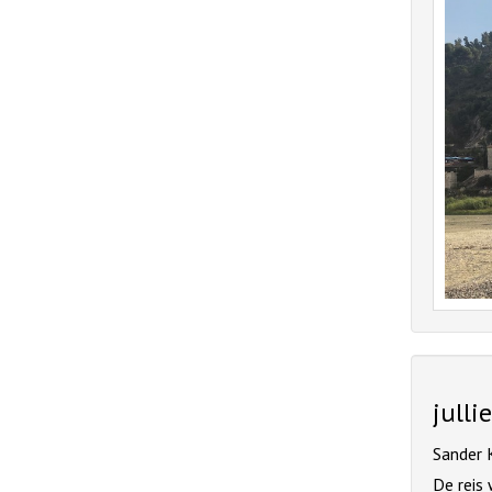
julli
Sander 
De reis