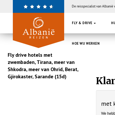
Overslaan
De reisspecialist van Albanië
en
naar
de
FLY & DRIVE
H
inhoud
gaan
HOE WIJ WERKEN
Fly drive hotels met
zwembaden, Tirana, meer van
Shkodra, meer van Ohrid, Berat,
Gjirokaster, Sarande (15d)
Kla
met k
We hebb