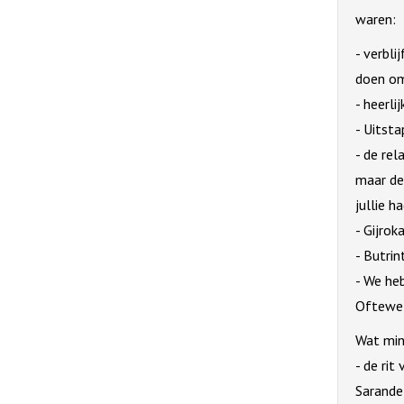
waren:
- verbli
doen om 
- heerli
- Uitst
- de rel
maar de
jullie h
- Gijrok
- Butrin
- We he
Oftewel
Wat min
- de ri
Sarande