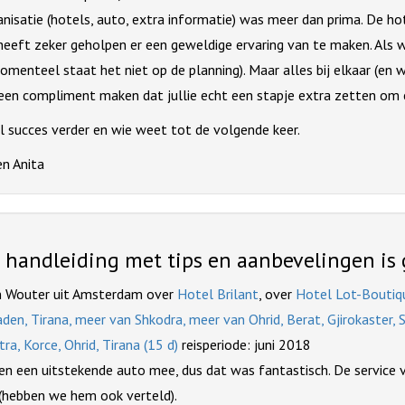
nisatie (hotels, auto, extra informatie) was meer dan prima. De h
heeft zeker geholpen er een geweldige ervaring van te maken. Als 
momenteel staat het niet op de planning). Maar alles bij elkaar (en
ie een compliment maken dat jullie echt een stapje extra zetten om
l succes verder en wie weet tot de volgende keer.
en Anita
e handleiding met tips en aanbevelingen is 
n Wouter uit Amsterdam over
Hotel Brilant
, over
Hotel Lot-Boutiq
en, Tirana, meer van Shkodra, meer van Ohrid, Berat, Gjirokaster, 
tra, Korce, Ohrid, Tirana (15 d)
reisperiode: juni 2018
en een uitstekende auto mee, dus dat was fantastisch. De service 
 (hebben we hem ook verteld).