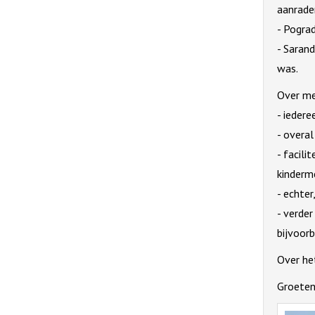
aanraden
- Pogra
- Saran
was.
Over met
- iedere
- overal
- facili
kinderme
- echte
- verder
bijvoor
Over he
Groeten