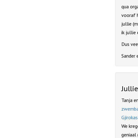
qua orga
vooraf 
jullie (
ik jull
Dus vee
Sander 
Julli
Tanja e
zwembad
Gjirokas
We kreg
geniaal