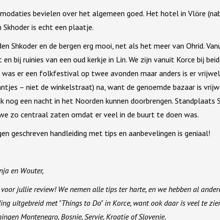
modaties bevielen over het algemeen goed. Het hotel in Vlöre (nab
n Skhoder is echt een plaatje.
n Shkoder en de bergen erg mooi, net als het meer van Ohrid. Vanui
en bij ruinies van een oud kerkje in Lin. We zijn vanuit Korce bij 
 was er een folkfestival op twee avonden maar anders is er vrijwel
ntjes – niet de winkelstraat) na, want de genoemde bazaar is vrijw
jk nog een nacht in het Noorden kunnen doorbrengen. Standplaats 
 we zo centraal zaten omdat er veel in de buurt te doen was.
igen geschreven handleiding met tips en aanbevelingen is geniaal!
nja en Wouter,
voor jullie review! We nemen alle tips ter harte, en we hebben al ander
ing uitgebreid met "Things to Do" in Korce, want ook daar is veel te zie
ngen Montenegro, Bosnie, Servie, Kroatie of Slovenie.