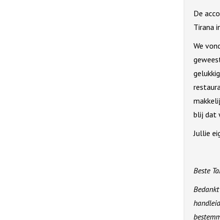
De acco
Tirana i
We vonde
geweest 
gelukkig
restaura
makkeli
blij dat
Jullie e
Beste Ta
Bedankt 
handleid
bestemmi