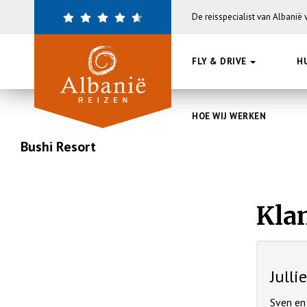
Overslaan
De reisspecialist van Albanië
en
naar
de
FLY & DRIVE
H
inhoud
gaan
HOE WIJ WERKEN
Bushi Resort
Kla
Julli
Sven en