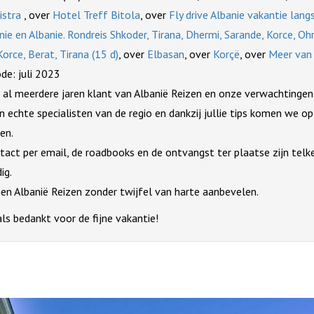
istra
, over
Hotel Treff Bitola
, over
Fly drive Albanie vakantie lang
e en Albanie. Rondreis Shkoder, Tirana, Dhermi, Sarande, Korce, Ohr
Korce, Berat, Tirana (15 d)
, over
Elbasan
, over
Korçë
, over
Meer van 
ode: juli 2023
n al meerdere jaren klant van Albanië Reizen en onze verwachtinge
ijn echte specialisten van de regio en dankzij jullie tips komen we
en.
act per email, de roadbooks en de ontvangst ter plaatse zijn telke
ig.
en Albanië Reizen zonder twijfel van harte aanbevelen.
s bedankt voor de fijne vakantie!