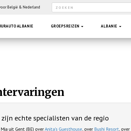
Zoekveld
 voor België & Nederland
Hee
UURAUTO ALBANIE
GROEPSREIZEN
ALBANIE
ntervaringen
e zijn echte specialisten van de regio
 Mia uit Gent (BE) over
Anita's Guesthouse
, over
Bushi Resort
, over