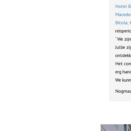
Hotel B
Macedoni
Bitola, 
reisperi
“We zij
Jullie z
ontdekk
Het cont
erg hand
We kunn
Nogmaal