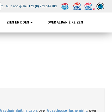
ft u hulp nodig? Bel
+31 (0) 251 343 011
ZIEN EN DOEN
OVER ALBANIË REIZEN
Gasthuis Bujtina Leon
, over
Guesthouse Tushemisht
, over