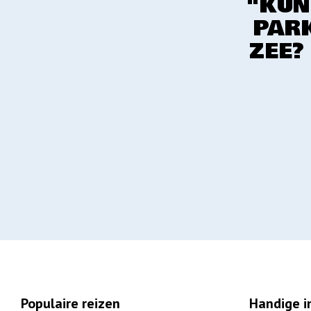
"KUN
PARK
ZEE?
Populaire reizen
Handige i