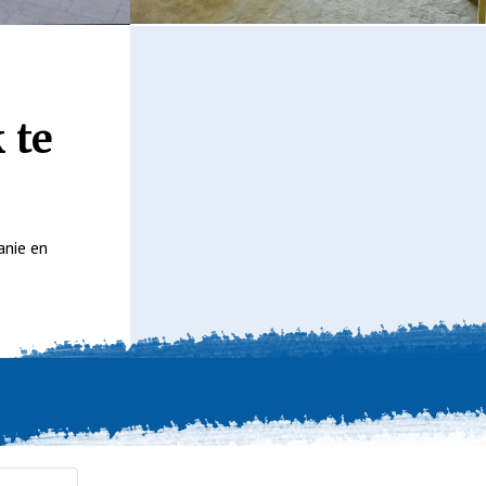
 te
anie en