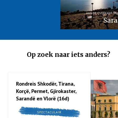
AAN DE OVERKANT VA
Sar
Op zoek naar iets anders?
Rondreis Shkodër, Tirana,
Korçë, Permet, Gjirokaster,
Sarandë en Vlorë (16d)
SPECTACULAIR