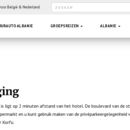
Zoekveld
 voor België & Nederland
Hee
UURAUTO ALBANIE
GROEPSREIZEN
ALBANIE
ging
 is ligt op 2 minuten afstand van het hotel. De boulevard van de 
upermarkt en u kunt gebruik maken van de privéparkeergelegenheid w
r Korfu.