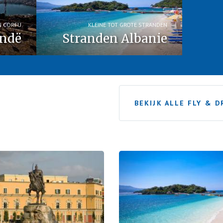
N CORFU
KLEINE TOT GROTE STRANDEN
andë
Stranden Albanie
BEKIJK ALLE FLY & D