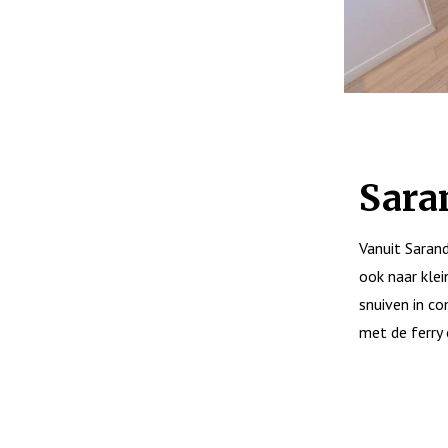
Sara
Vanuit Saran
ook naar klei
snuiven in co
met de ferry 