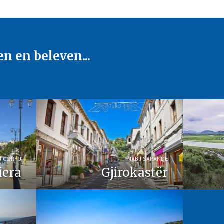
en en beleven...
N CORFU
NABIJ SARANDË
iera
Gjirokastër