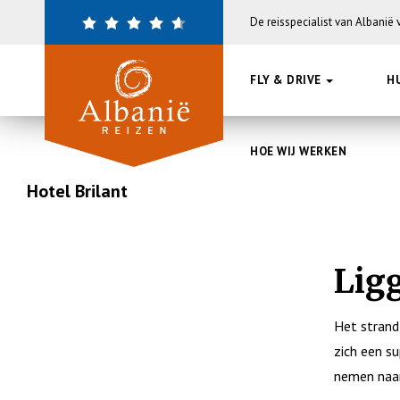
Overslaan
De reisspecialist van Albanië
en
naar
de
FLY & DRIVE
H
inhoud
gaan
HOE WIJ WERKEN
Hotel Brilant
Lig
Het strand
zich een s
nemen naa