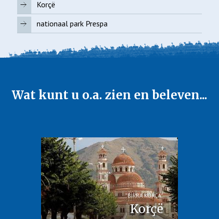
Korçë
nationaal park Prespa
Wat kunt u o.a. zien en beleven...
”BIRRA KORÇA”
Korçë