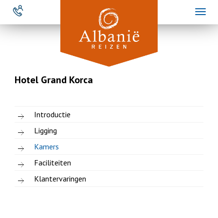
Overslaan
Toggl
en
naviga
naar
de
inhoud
gaan
Hotel Grand Korca
Introductie
Ligging
Kamers
Faciliteiten
Klantervaringen