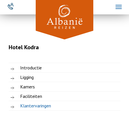
Overslaan
Toggl
en
naviga
naar
de
inhoud
gaan
Hotel Kodra
Introductie
Ligging
Kamers
Faciliteiten
Klantervaringen