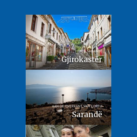
NABIJ SARANDË
Gjirokastër
AAN DE OVERKANT VAN CORFU
Sarandë