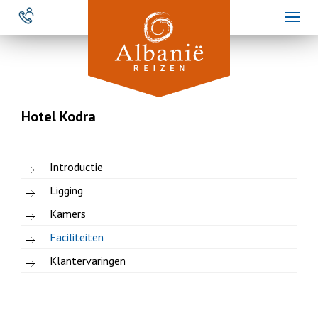
Overslaan
Toggl
en
naviga
naar
de
inhoud
gaan
Hotel Kodra
Introductie
Ligging
Kamers
Faciliteiten
Klantervaringen