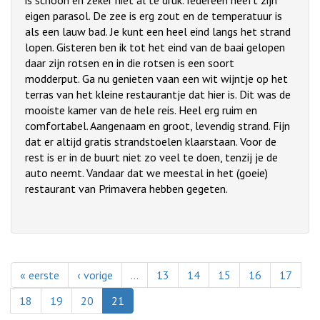
is schoon en zeker niet al te druk. Iedereen heeft zijn
eigen parasol. De zee is erg zout en de temperatuur is
als een lauw bad. Je kunt een heel eind langs het strand
lopen. Gisteren ben ik tot het eind van de baai gelopen
daar zijn rotsen en in die rotsen is een soort
modderput. Ga nu genieten vaan een wit wijntje op het
terras van het kleine restaurantje dat hier is. Dit was de
mooiste kamer van de hele reis. Heel erg ruim en
comfortabel. Aangenaam en groot, levendig strand. Fijn
dat er altijd gratis strandstoelen klaarstaan. Voor de
rest is er in de buurt niet zo veel te doen, tenzij je de
auto neemt. Vandaar dat we meestal in het (goeie)
restaurant van Primavera hebben gegeten.
« eerste
‹ vorige
…
13
14
15
16
17
18
19
20
21