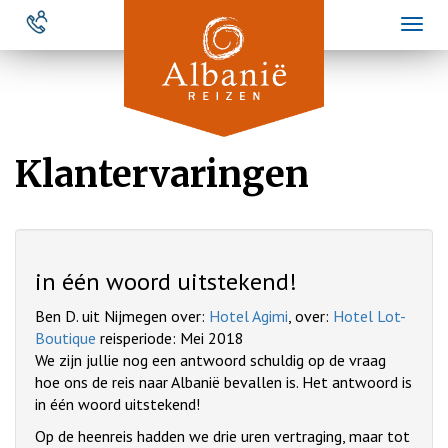
Overslaan
Toggl
en
naviga
naar
de
inhoud
gaan
Klantervaringen
in één woord uitstekend!
Ben D. uit Nijmegen over:
Hotel Agimi
, over:
Hotel Lot-
Boutique
reisperiode: Mei 2018
We zijn jullie nog een antwoord schuldig op de vraag
hoe ons de reis naar Albanië bevallen is. Het antwoord is
in één woord uitstekend!
Op de heenreis hadden we drie uren vertraging, maar tot