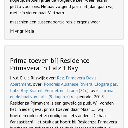
hopelijk hebben jullie de volgende keer weer iets in
petto voor ons. Helaas volgend jaar niet, dan gaan wij
met z`n vieren naar Vietnam.
misschien een tussendoortje reisje ergens weer.
M vr gr Maja
Prima toeven bij Residence
Primavera in Lalzit Bay
J. v.d. E. uit Rijswijk over:
Rez. Primavera Davis
Apartment
, over:
Rondreis Albanese Riviera, Llogara pas,
Lalzi Bay, Ksamil, Permet en Tirana (21d)
, over:
Tirana
en de baai van Lalsi (8 dagen +)
reisperiode: 2018
Residenza Primavera is een geweldige plek. Wij vonden
het in ieder geval prima toeven daar. Maar.......wij
hoefden ook niet zo nodig nog iets anders. De baai is
fantastisch! Het stuk dat hoort bij Residenza Primavera