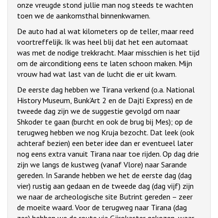
onze vreugde stond jullie man nog steeds te wachten
toen we de aankomsthal binnenkwamen.
De auto had al wat kilometers op de teller, maar reed
voortreffelijk. Ik was heel blij dat het een automaat
was met de nodige trekkracht. Maar misschien is het tijd
om de airconditiong eens te laten schoon maken. Mijn
vrouw had wat last van de lucht die er uit kwam.
De eerste dag hebben we Tirana verkend (o.a. National
History Museum, Bunk’Art 2 en de Dajti Express) en de
tweede dag zijn we de suggestie gevolgd om naar
Shkoder te gaan (burcht en ook de brug bij Mes); op de
terugweg hebben we nog Kruja bezocht. Dat leek (ook
achteraf bezien) een beter idee dan er eventueel later
nog eens extra vanuit Tirana naar toe rijden. Op dag drie
zijn we langs de kustweg (vanaf Vlore) naar Sarande
gereden. In Sarande hebben we het de eerste dag (dag
vier) rustig aan gedaan en de tweede dag (dag vijf) zijn
we naar de archeologische site Butrint gereden – zeer
de moeite waard. Voor de terugweg naar Tirana (dag