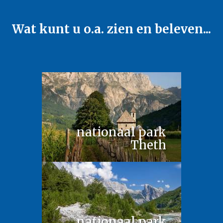
Wat kunt u o.a. zien en beleven...
nationaal park
Theth
nationaal park
VALBONA NATIONAAL PARK