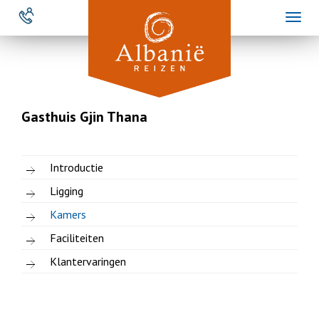
Overslaan
Toggl
en
naviga
naar
de
inhoud
gaan
Gasthuis Gjin Thana
Introductie
Ligging
Kamers
Faciliteiten
Klantervaringen