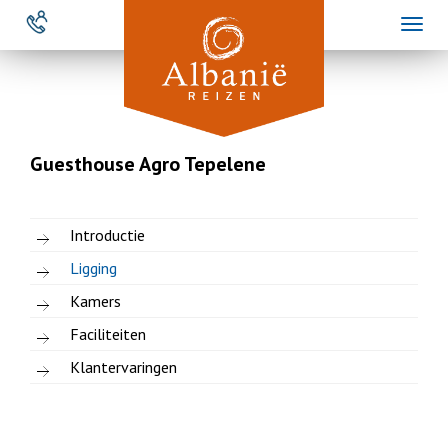
Overslaan
Toggl
en
naviga
naar
de
inhoud
gaan
Guesthouse Agro Tepelene
Introductie
Ligging
Kamers
Faciliteiten
Klantervaringen