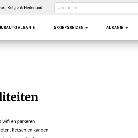
Zoekveld
 voor België & Nederland
Hee
UURAUTO ALBANIE
GROEPSREIZEN
ALBANIE
liteiten
s wifi en parkeren
elen, fietsen en kanoen