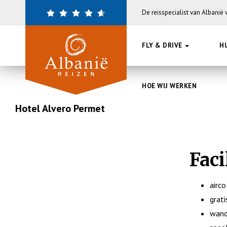
Overslaan
De reisspecialist van Albanië
en
naar
de
FLY & DRIVE
H
inhoud
gaan
HOE WIJ WERKEN
Hotel Alvero Permet
Faci
airco
grati
wand