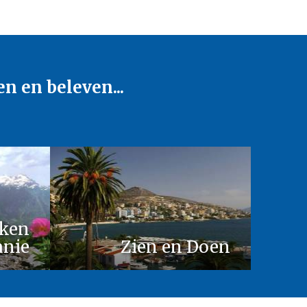
en en beleven...
rken
anie
Zien en Doen