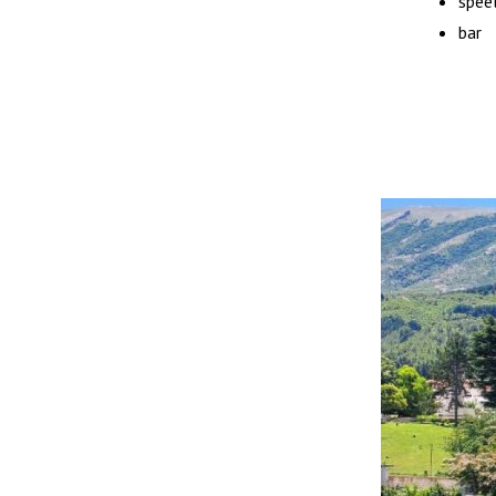
spee
bar