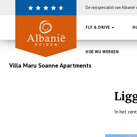
Overslaan
De reisspecialist van Albanië
en
naar
de
FLY & DRIVE
H
inhoud
gaan
HOE WIJ WERKEN
Villa Maru Soanne Apartments
Lig
In het cen