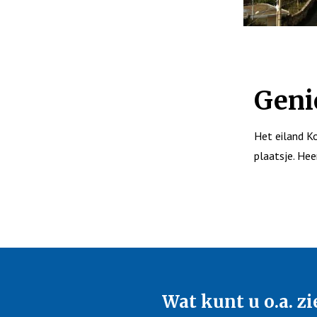
Geni
Het eiland Ko
plaatsje. Hee
Wat kunt u o.a. zi