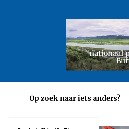
nationaal 
NATUUR EN GESCH
But
Op zoek naar iets anders?