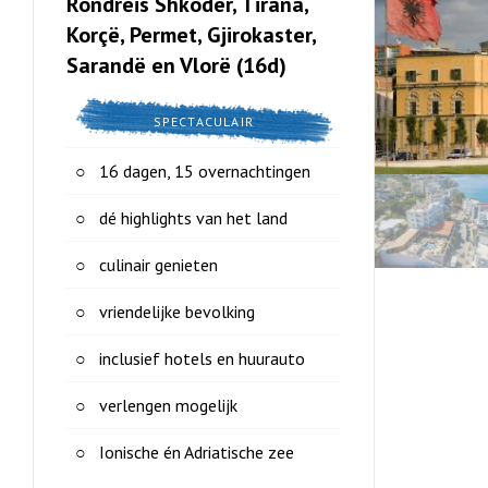
Rondreis Shkodër, Tirana,
Korçë, Permet, Gjirokaster,
Sarandë en Vlorë (16d)
SPECTACULAIR
16 dagen, 15 overnachtingen
dé highlights van het land
culinair genieten
vriendelijke bevolking
inclusief hotels en huurauto
verlengen mogelijk
Ionische én Adriatische zee