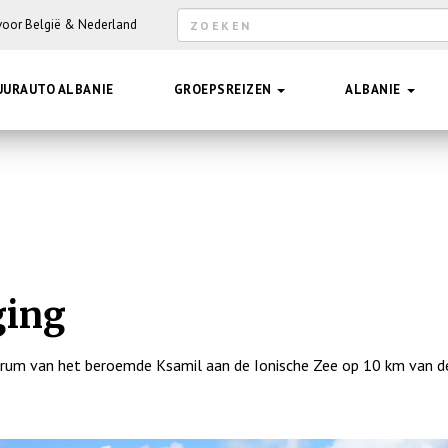
Zoekveld
 voor België & Nederland
Hee
UURAUTO ALBANIE
GROEPSREIZEN
ALBANIE
ging
trum van het beroemde Ksamil aan de Ionische Zee op 10 km van d