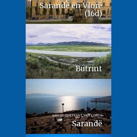
Sarandë en Vlorë
(16d)
Butrint
AAN DE OVERKANT VAN CORFU
Sarandë