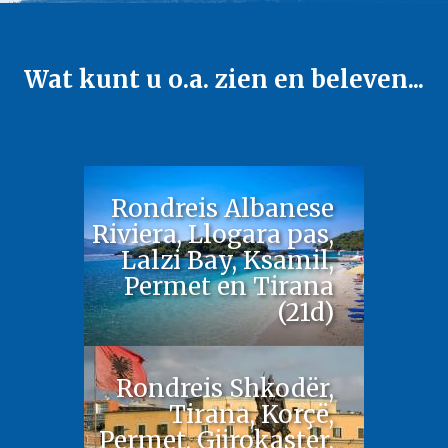
Wat kunt u o.a. zien en beleven...
Rondreis Albanese
Riviera, Llogara pas,
Lalzi Bay, Ksamil,
Permet en Tirana
(21d)
Rondreis Shkodër,
Tirana, Korçë,
Permet, Gjirokaster,