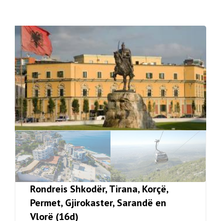
Rondreis Shkodër, Tirana, Korçë,
Permet, Gjirokaster, Sarandë en
Vlorë (16d)