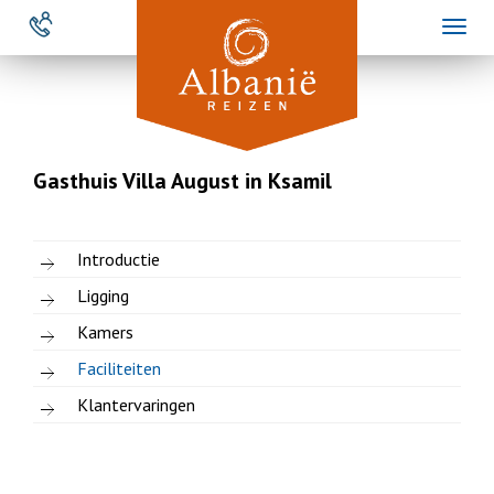
Overslaan
Toggl
en
naviga
naar
de
inhoud
gaan
Gasthuis Villa August in Ksamil
Introductie
Ligging
Kamers
Faciliteiten
Klantervaringen