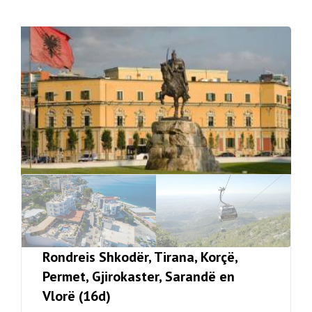
Rondreis Shkodër, Tirana, Korçë,
Permet, Gjirokaster, Sarandë en
Vlorë (16d)