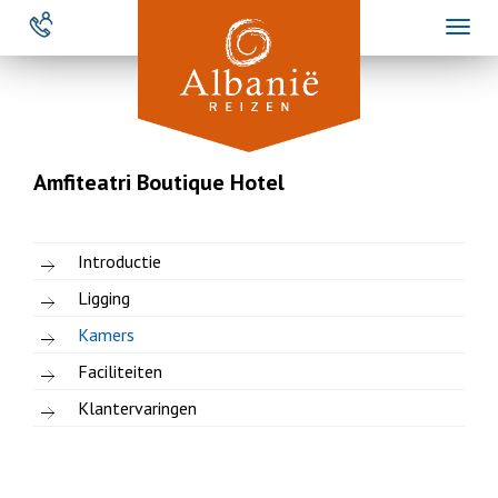
Overslaan
Toggl
en
naviga
naar
de
inhoud
gaan
Amfiteatri Boutique Hotel
Introductie
Ligging
Kamers
Faciliteiten
Klantervaringen