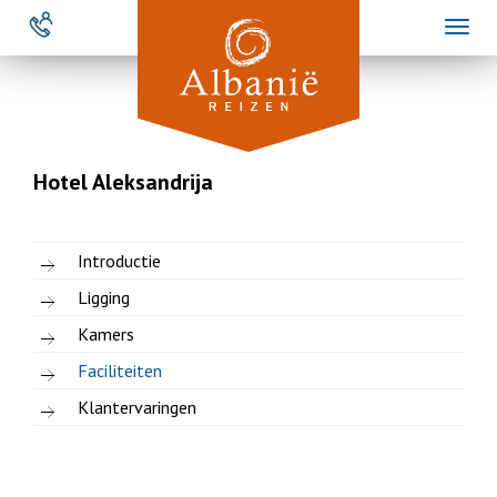
Overslaan
Toggl
en
naviga
naar
de
inhoud
gaan
Hotel Aleksandrija
Introductie
Ligging
Kamers
Faciliteiten
Klantervaringen