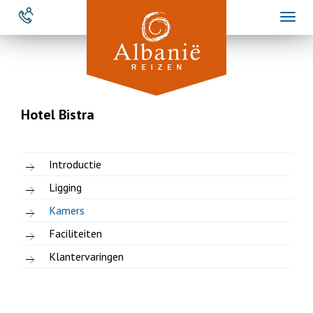
Overslaan
Toggl
en
naviga
naar
de
inhoud
gaan
Hotel Bistra
Introductie
Ligging
Kamers
Faciliteiten
Klantervaringen