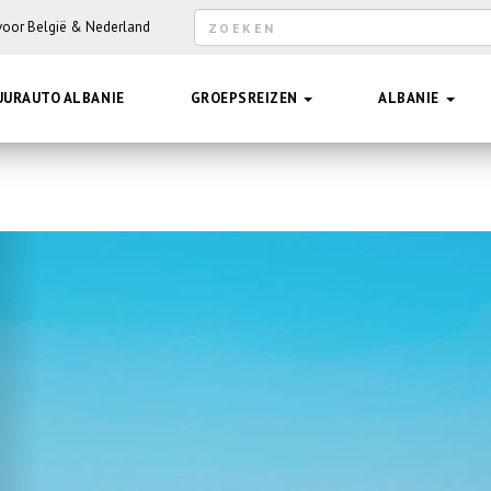
Zoekveld
 voor België & Nederland
Hee
UURAUTO ALBANIE
GROEPSREIZEN
ALBANIE