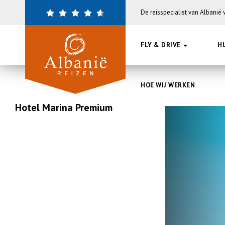
Overslaan
De reisspecialist van Albanië
en
naar
de
FLY & DRIVE
H
inhoud
gaan
HOE WIJ WERKEN
Hotel Marina Premium