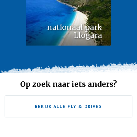
nationaal park
AZUURBLAUW
Llogara
Op zoek naar iets anders?
BEKIJK ALLE FLY & DRIVES