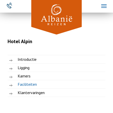
Overslaan
Toggl
en
naviga
naar
de
inhoud
gaan
Hotel Alpin
Introductie
Ligging
Kamers
Faciliteiten
Klantervaringen