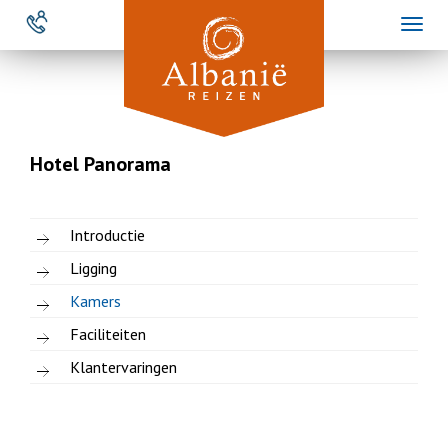
Overslaan
Toggl
en
naviga
naar
de
inhoud
gaan
Hotel Panorama
Introductie
Ligging
Kamers
Faciliteiten
Klantervaringen