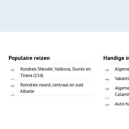
Populaire reizen
Handige i
Rondreis Shkodër, Valbona, Durrës en
Algeme
Tirana (15d)
Vakanti
Ronrdreis noord, centraal en zuid
Algeme
Albanie
Calami
Auto hu