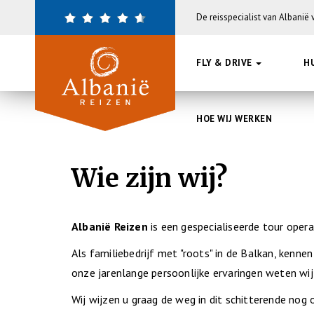
Overslaan
De reisspecialist van Albanië
en
naar
de
FLY & DRIVE
H
inhoud
gaan
HOE WIJ WERKEN
Wie zijn wij?
Albanië Reizen
is een gespecialiseerde tour operat
Als familiebedrijf met "roots" in de Balkan, kenne
onze jarenlange persoonlijke ervaringen weten wij
Wij wijzen u graag de weg in dit schitterende nog