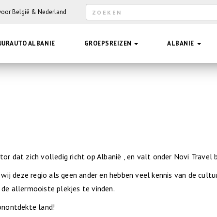
Zoekveld
 voor België & Nederland
Hee
UURAUTO ALBANIE
GROEPSREIZEN
ALBANIE
or dat zich volledig richt op Albanië , en valt onder Novi Travel b
n wij deze regio als geen ander en hebben veel kennis van de cultu
 de allermooiste plekjes te vinden.
 onontdekte land!