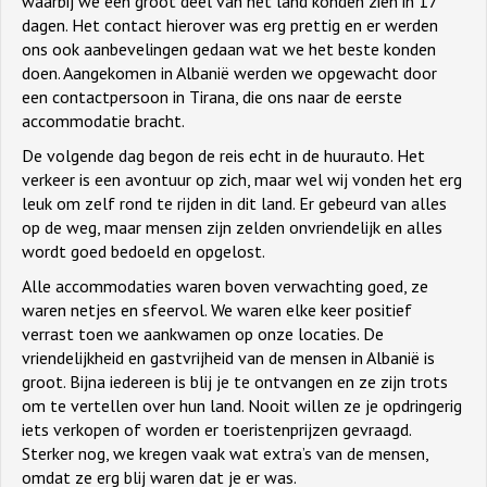
waarbij we een groot deel van het land konden zien in 17
dagen. Het contact hierover was erg prettig en er werden
ons ook aanbevelingen gedaan wat we het beste konden
doen. Aangekomen in Albanië werden we opgewacht door
een contactpersoon in Tirana, die ons naar de eerste
accommodatie bracht.
De volgende dag begon de reis echt in de huurauto. Het
verkeer is een avontuur op zich, maar wel wij vonden het erg
leuk om zelf rond te rijden in dit land. Er gebeurd van alles
op de weg, maar mensen zijn zelden onvriendelijk en alles
wordt goed bedoeld en opgelost.
Alle accommodaties waren boven verwachting goed, ze
waren netjes en sfeervol. We waren elke keer positief
verrast toen we aankwamen op onze locaties. De
vriendelijkheid en gastvrijheid van de mensen in Albanië is
groot. Bijna iedereen is blij je te ontvangen en ze zijn trots
om te vertellen over hun land. Nooit willen ze je opdringerig
iets verkopen of worden er toeristenprijzen gevraagd.
Sterker nog, we kregen vaak wat extra’s van de mensen,
omdat ze erg blij waren dat je er was.