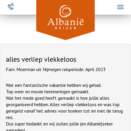
Overslaan
Toggl
en
naviga
naar
de
inhoud
gaan
alles verliep vlekkeloos
Fam. Moerman uit Nijmegen reisperiode: April 2023
Wat een fantastische vakantie hebben wij gehad.
Top weer en mooie herinneringen gemaakt.
Wat het mede goed heeft gemaakt is hoe jullie alles
georganiseerd hebben. Alles verliep vlekkeloos en was top
geregeld vanaf het advies voor boeken tot en met de terug
reis.
Dus super bedankt en wij zullen jullie (en Albanië)zeker
aanraden!