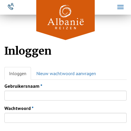
Overslaan
Toggl
en
naviga
naar
de
inhoud
gaan
Inloggen
Primaire
Inloggen
(actieve
Nieuw wachtwoord aanvragen
tabs
tabblad)
Gebruikersnaam
*
Wachtwoord
*